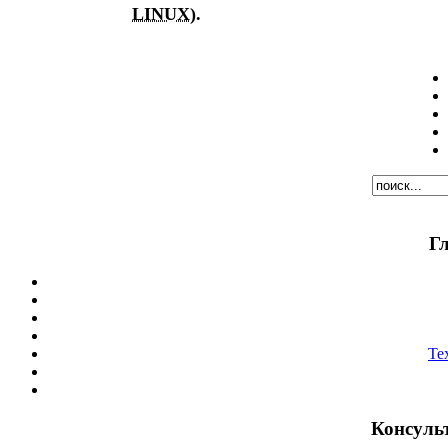
LINUX
).
Г
Те
Консуль