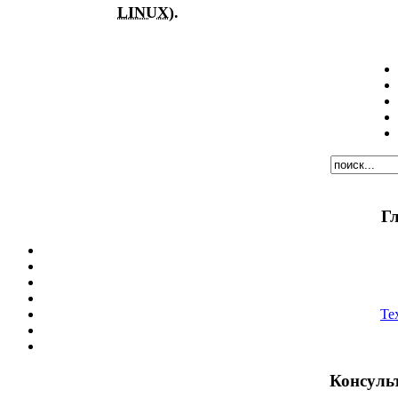
LINUX
).
Г
Те
Консуль