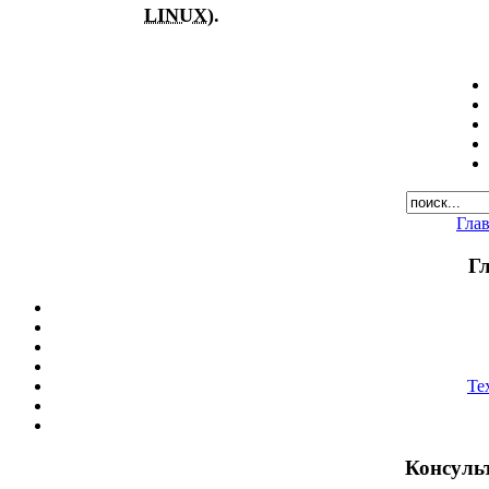
LINUX
).
Гла
Г
Те
Консуль