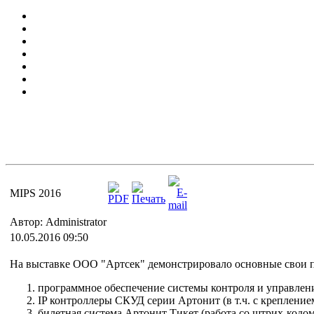
MIPS 2016
Автор: Administrator
10.05.2016 09:50
На выставке ООО "Артсек" демонстрировало основные свои 
программное обеспечение системы контроля и управлени
IP контроллеры СКУД серии Артонит (в т.ч. с крепление
билетная система Артонит Тикет (работа со штрих-кодо