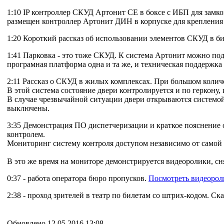
1:10 IP контроллер СКУД Артонит СЕ в боксе с ИБП для замк
размещен контроллер Артонит ДИН в корпуске для крепления 
1:20 Короткий рассказ об использовании элементов СКУД в б
1:41 Парковка - это тоже СКУД. К система Артонит можно по
програмная платформа одна и та же, и техническая поддержка 
2:11 Рассказ о СКУД в жилых комплексах. При большом колич
В этой система состояние двери контролируется и по геркону, 
В случае чрезвычайной ситуации двери открываются системой
выключены.
3:35 Демонстрация ПО диспетчеризации и краткое пояснение
контролем.
Мониторинг систему контроля доступом независимо от самой 
В это же время на мониторе демонстрируется видеоролики, сн
0:37 - работа оператора бюро пропусков.
Посмотреть видеорол
2:38 - проход зрителей в театр по билетам со штрих-кодом. Ск
Обновлено 12.05.2016 13:08