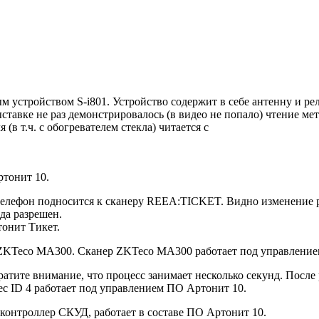
 устройством S-i801. Устройство содержит в себе антенну и р
ставке не раз демонстрировалось (в видео не попало) чтение ме
в т.ч. с обогревателем стекла) читается с
ртонит 10.
 телефон подносится к сканеру REEA:TICKET. Видно изменение р
ода разрешен.
тонит Тикет.
м ZKTeco MA300. Сканер ZKTeco MA300 работает под управлени
братите внимание, что процесс занимает несколько секунд. После
tec ID 4 работает под управлением ПО Артонит 10.
 контроллер СКУД, работает в составе ПО Артонит 10.