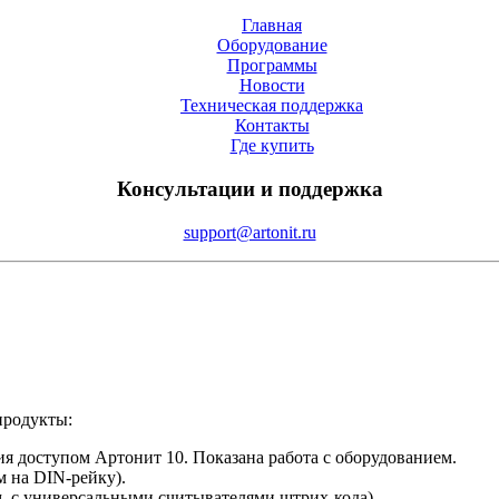
Главная
Оборудование
Программы
Новости
Техническая поддержка
Контакты
Где купить
Консультации и поддержка
support@artonit.ru
продукты:
я доступом Артонит 10. Показана работа с оборудованием.
м на DIN-рейку).
м, с универсальными считывателями штрих-кода).