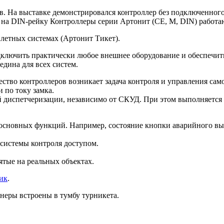
ов. На выставке демонстрировался контроллер без подключенног
на DIN-рейку Контроллеры серии Артонит (СЕ, М, DIN) работаю
илетных системах (Артонит Тикет).
дключить практически любое внешнее оборудование и обеспечить
едина для всех систем.
ество контроллеров возникает задача контроля и управления са
и по току замка.
 диспетчеризации, независимо от СКУД. При этом выполняется 
 основных функций. Например, состояние кнопки аварийного вы
системы контроля доступом.
ятые на реальных объектах.
ик
.
анеры встроены в тумбу турникета.