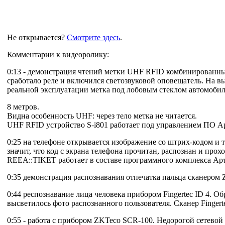
Не открывается?
Смотрите здесь
.
Комментарии к видеоролику:
0:13 - демонстрация чтений метки UHF RFID комбинированным
сработало реле и включился светозвуковой оповещатель. На вы
реальной эксплуатации метка под лобовым стеклом автомобиля (
8 метров.
Видна особенность UHF: через тело метка не читается.
UHF RFID устройство S-i801 работает под управлением ПО А
0:25 на телефоне открывается изображение со штрих-кодом и
значит, что код с экрана телефона прочитан, распознан и прох
REEA::TIKET работает в составе программного комплекса Ар
0:35 демонстрация распознавания отпечатка пальца сканеро
0:44 респознавание лица человека прибором Fingertec ID 4. О
высветилось фото распознанного пользователя. Сканер Finger
0:55 - работа с прибором ZKTeco SCR-100. Недорогой сетевой