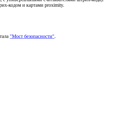
их-кодом и картами proximity.
ртала
"Мост безопасности"
.