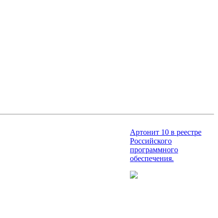
Артонит 10 в реестре
Российского
программного
обеспечения.