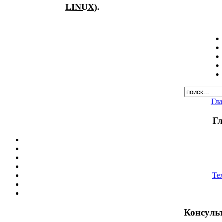
LINUX
).
Гл
Г
Те
Консуль