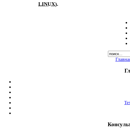
LINUX
).
Главна
Г
Те
Консуль